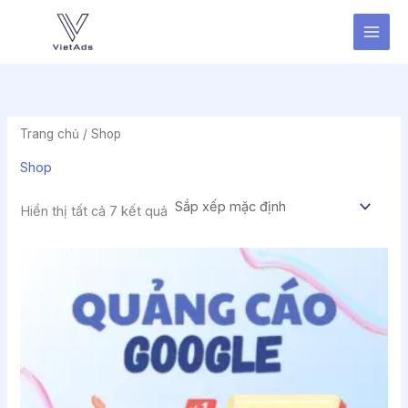
Nhảy
tới
nội
dung
Trang chủ
/ Shop
Shop
Hiển thị tất cả 7 kết quả