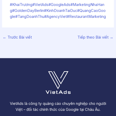
#KhaiTrương
#VietAds
#GoogleAds
#MarketingNhaHan
g
#GoldenDayBerlin
#KinhDoanhTaiDuc
#QuangCaoGoo
gle
#TangDoanhThu
#AgencyViet
#RestaurantMarketing
←
Trước Bài viết
Tiếp theo Bài viết
→
VietAds là công ty quảng cáo chuyên nghiệp cho người
Việt – đối tác chính thức của Google tại Châu Âu.