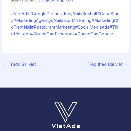
#VietAds
#GooglePartner
#EmyNailsBocholt
#CaseStud
y
#MarketingAgency
#NailSalonMarketing
#MarketingCh
oTiemNail
#RestaurantMarketing
#SocialMediaAds
#Thi
etKeLogo
#QuangCaoFacebook
#QuangCaoGoogle
←
Trước Bài viết
Tiếp theo Bài viết
→